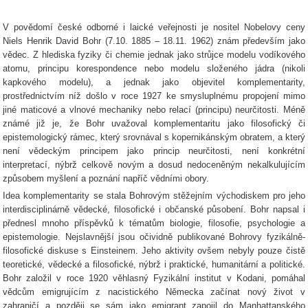
V povědomí české odborné i laické veřejnosti je nositel Nobelovy ceny
Niels Henrik David Bohr (7.10. 1885 – 18.11. 1962) znám především jako
vědec. Z hlediska fyziky či chemie jednak jako strůjce modelu vodíkového
atomu, principu korespondence nebo modelu složeného jádra (nikoli
kapkového modelu), a jednak jako objevitel komplementarity,
prostřednictvím níž došlo v roce 1927 ke smysluplnému propojení mimo
jiné maticové a vlnové mechaniky nebo relací (principu) neurčitosti. Méně
známé již je, že Bohr uvažoval komplementaritu jako
filosofický či
epistemologický rámec, který
srovnával s kopernikánským obratem, a který
není vědeckým principem jako princip neurčitosti, není konkrétní
interpretací, nýbrž celkově novým a dosud nedoceněným nekalkulujícím
způsobem myšlení a poznání napříč vědními obory.
Idea komplementarity se stala Bohrovým stěžejním východiskem pro jeho
interdisciplinárně vědecké, filosofické i občanské působení. Bohr napsal i
přednesl mnoho příspěvků k tématům biologie, filosofie, psychologie a
epistemologie. Nejslavnější jsou očividně publikované Bohrovy fyzikálně-
filosofické diskuse s Einsteinem. Jeho aktivity ovšem nebyly pouze čistě
teoretické, vědecké a filosofické, nýbrž i praktické, humanitární a politické.
Bohr založil v roce 1920 věhlasný Fyzikální institut v Kodani, pomáhal
vědcům emigrujícím z nacistického Německa začínat nový život v
zahraničí a později se sám jako emigrant zapojil do Manhattanského