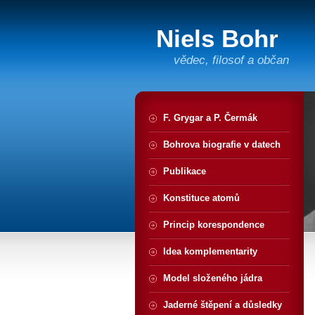
Niels Bohr
vědec, filosof a občan
F. Grygar a P. Čermák
Bohrova biografie v datech
Publikace
Konstituce atomů
Princip korespondence
Idea komplementarity
Model složeného jádra
Jaderné štěpení a důsledky