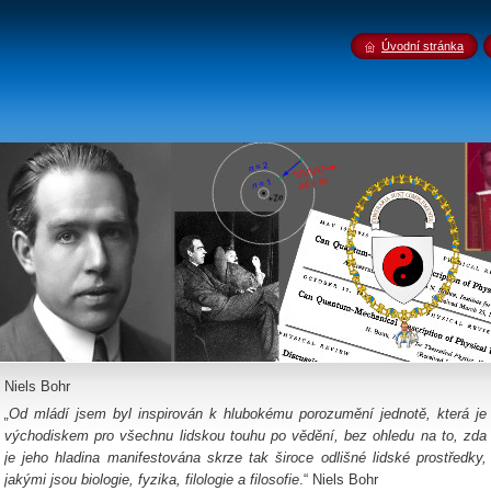
Úvodní stránka
Niels Bohr
„
Od mládí jsem byl inspirován k hlubokému porozumění jednotě, která je
východiskem pro všechnu lidskou touhu po vědění, bez ohledu na to, zda
je jeho hladina manifestována skrze tak široce odlišné lidské prostředky,
jakými jsou biologie, fyzika, filologie a filosofie
.“ Niels Bohr