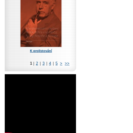
K prolistování
1
|
2
|
3
|
4
|
5
>
>>