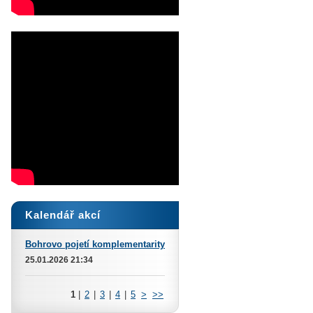
Kalendář akcí
Bohrovo pojetí komplementarity
25.01.2026 21:34
1
|
2
|
3
|
4
|
5
>
>>