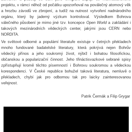
projektu, v rámci něhož od počátku upozorňoval na poválečný atomový věk
a hrozbu závodů ve zbrojení, a tudíž na nutnost vytvoření nadnárodního
orgánu, který by jaderný výzkum kontroloval. Výsledkem Bohrova
válečného působení je mimo jiné tzv. koncepce
Open World
a zakládání i
takových mezinárodních vědeckých center, jakými jsou CERN nebo
NORDITA.
Ve světové odborné a populární literatuře existuje v četných překladech
mnoho fundované badatelské literatury, která pokrývá nejen Bohrův
vědecký přínos a jeho soukromý život, nýbrž i bohatou filosofickou,
občanskou a popularizační činnost. Jeho třináctisvazkové sebrané spisy
zpřístupňují kromě těchto písemností i Bohrovu soukromou a vědeckou
korespondenci. V České republice bohužel taková literatura, nemluvě o
překladech, chybí jak pro odbornou tak pro laicky zainteresovanou
veřejnost.
Patrik Čermák a Filip Grygar