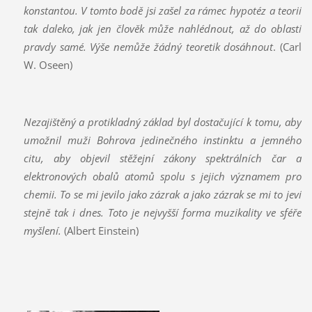
konstantou. V tomto bodě jsi zašel za rámec hypotéz a teorií
tak daleko, jak jen člověk může nahlédnout, až do oblasti
pravdy samé. Výše nemůže žádný teoretik dosáhnout
. (Carl
W. Oseen)
Nezajištěný a protikladný základ byl dostačující k tomu, aby
umožnil muži Bohrova jedinečného instinktu a jemného
citu, aby objevil stěžejní zákony spektrálních čar a
elektronových obalů atomů spolu s jejich významem pro
chemii. To se mi jevilo jako zázrak a jako zázrak se mi to jeví
stejně tak i dnes. Toto je nejvyšší forma muzikality ve sféře
myšlení.
(Albert Einstein)