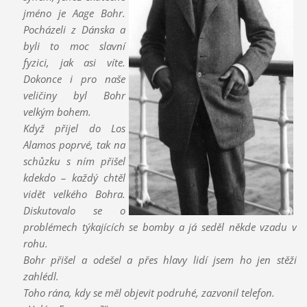
jméno je Aage Bohr.
Pocházeli z Dánska a
byli to moc slavní
fyzici, jak asi víte.
Dokonce i pro naše
veličiny byl Bohr
velkým bohem.
Když přijel do Los
Alamos poprvé, tak na
schůzku s ním přišel
kdekdo – každý chtěl
vidět velkého Bohra.
Diskutovalo se o
problémech týkajících se bomby a já seděl někde vzadu v
rohu.
Bohr přišel a odešel a přes hlavy lidí jsem ho jen stěží
zahlédl.
Toho rána, kdy se měl objevit podruhé, zazvonil telefon.