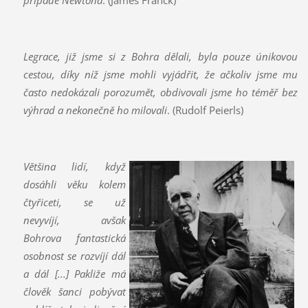
případě Newtona
. (James Franck)
Legrace, již jsme si z Bohra dělali, byla pouze únikovou
cestou, díky níž jsme mohli vyjádřit, že ačkoliv jsme mu
často nedokázali porozumět, obdivovali jsme ho téměř bez
výhrad a nekonečně ho milovali
. (Rudolf Peierls)
Většina lidí, když
dosáhli věku kolem
čtyřiceti, se už
nevyvíjí, avšak
Bohrova fantastická
osobnost se rozvíjí dál
a dál [...] Pakliže má
člověk šanci pobývat