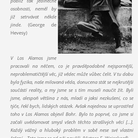
poblíž tak jedinečné
osobnosti, neměl by
již setrvávat někde
jinde.
(George de
Hevesy)
V Los Alamos jsme
pracovali na něčem, co je pravděpodobně nejspornější,
neproblematičtější věc, jíž vědec může vůbec čelit. V tu dobu
byla fyzika, naše milovaná věda, donucena stát se nejkrutější
součástí reality, a my jsme se s tím museli naučit žít. Byli
jsme, alespoň většina z nás, mladí a jaksi nezkušení, co se
týče, řekl bych, lidských otázek. Avšak najednou se uprostřed
toho v Los Alamos objevil Bohr. Bylo to poprvé, co jsme si
začali uvědomovat smysl všech těchto strašlivých věcí [...].
Každý vážný a hluboký problém v sobě nese své vlastní