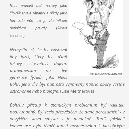
Bohr pronáší své názory jako
člověk trvale tápající a nikdy jako
ten, kdo věří, že je vlastníkem
definitivní pravdy
(Albert
Einstein)
Nemyslím si, že by existoval
jiný fyzik, který by učinil
takový celosvětový dojem,
přinejmenším na dvě
generace fyziků, jako Niels
Bohr. Jeho vliv byl naprosto výjimečný napříč obory včetně
astronomie nebo biologie.
(Lise Meitnerová)
Bohrův přístup k atomickým problémům byl vskutku
podivuhodný. Byl zcela přesvědčen, že dané porozumění - v
obvyklém slova smyslu - je nemožné. Tudíž jakákoli
konverzace byla téměř ihned nasměrována k filosofickým