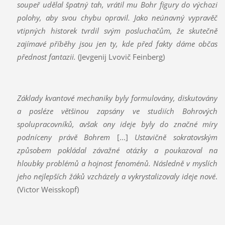
soupeř udělal špatný tah, vrátil mu Bohr figury do výchozí
polohy, aby svou chybu opravil. Jako neúnavný vypravěč
vtipných historek tvrdil svým posluchačům, že skutečně
zajímavé příběhy jsou jen ty, kde před fakty dáme občas
přednost fantazii.
(Jevgenij Lvovič Feinberg)
Základy kvantové mechaniky byly formulovány, diskutovány
a posléze většinou zapsány ve studiích Bohrových
spolupracovníků, avšak ony ideje byly do značné míry
podníceny právě Bohrem
[...]
Ustavičně sokratovským
způsobem pokládal závažné otázky a poukazoval na
hloubky problémů a hojnost fenoménů. Následně v myslích
jeho nejlepších žáků vzcházely a vykrystalizovaly ideje nové
.
(Victor Weisskopf)