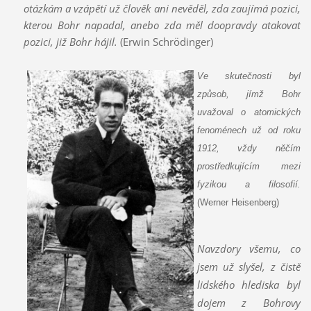
otázkám a vzápětí už člověk ani nevěděl, zda zaujímá pozici,
kterou Bohr napadal, anebo zda měl doopravdy atakovat
pozici, již Bohr hájil.
(Erwin Schrödinger)
Ve skutečnosti byl
způsob, jímž Bohr
uvažoval o atomických
fenoménech už od roku
1912, vždy něčím
prostředkujícím mezi
fyzikou a filosofií.
(Werner Heisenberg)
Navzdory všemu, co
jsem už slyšel, z čistě
lidského hlediska byl
dojem z Bohrovy