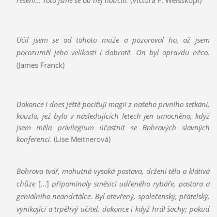
řešení… Toto jsme se od něj naučili.
(Victora F. Weisskopf)
Učil jsem se od tohoto muže a pozoroval ho, až jsem
porozuměl jeho velikosti i dobrotě. On byl opravdu něco
.
(James Franck)
Dokonce i dnes ještě pociťuji magii z našeho prvního setkání,
kouzlo, jež bylo v následujících letech jen umocněno, když
jsem měla privilegium účastnit se Bohrových slavných
konferencí
. (Lise Meitnerová)
Bohrova tvář, mohutná vysoká postava, držení těla a klátivá
chůze
[...]
připomínaly směsici udřeného rybáře, pastora a
geniálního neandrtálce. Byl otevřený, společenský, přátelský,
vynikající a trpělivý učitel, dokonce i když hrál šachy; pokud