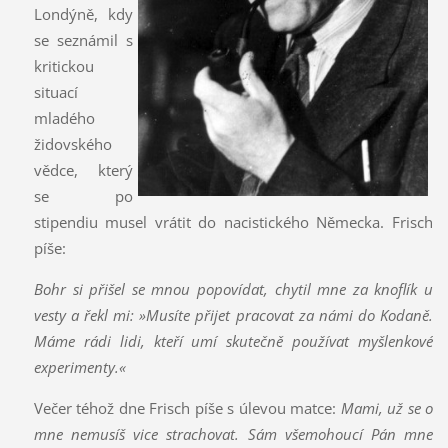
Londýně, kdy
se seznámil s
kritickou
situací
mladého
židovského
vědce, který
se po
stipendiu musel vrátit do nacistického Německa. Frisch
píše:
Bohr si přišel se mnou popovídat, chytil mne za knoflík u
vesty a řekl mi: »Musíte přijet pracovat za námi do Kodaně.
Máme rádi lidi, kteří umí skutečně používat myšlenkové
experimenty.«
Večer téhož dne Frisch píše s úlevou matce:
Mami, už se o
mne nemusíš vice strachovat. Sám všemohoucí Pán mne