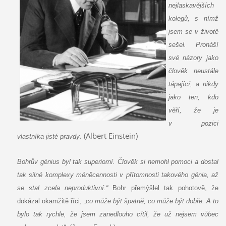
nejlaskavějších
kolegů, s nímž
jsem se v životě
sešel. Pronáší
své názory jako
člověk neustále
tápající, a nikdy
jako ten, kdo
věří, že je
v pozici
. (Albert Einstein)
vlastníka jisté pravdy
Bohrův génius byl tak superiorní. Člověk si nemohl pomoci a dostal
tak silné komplexy méněcennosti v přítomnosti takového génia, až
se stal zcela neproduktivní.“
Bohr přemýšlel tak pohotově, že
dokázal okamžitě říci,
„co může být špatně, co může být dobře. A to
bylo tak rychle, že jsem zanedlouho cítil, že už nejsem vůbec