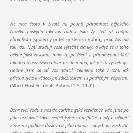
Ne moc často v životě mi pouhá přítomnost nějakého
člověka poskytla takovou radost jako Vy. Teď už chápu
Ehrenfesta
[společný přítel Einsteina i Bohra]
, proč Vás má
tak rád. Nyní studuji Vaše výtečné články, a když se u toho
někde jaksi zaseknu, mám to potěšení si připomenout Vaši
mladou a usměvavou tvář přede mnou, jak mi to vysvětluje.
Hodně jsem se od Vás naučil, zejména také v tom, jak
přistupujete k vědeckým záležitostem i s patřičným zápalem.
(Albert Einstein, dopis Bohrovi 2.5. 1920)
Bohr zval řadu z nás do carlsbergské rezidence, kde jsme po
jídle usrkávali kávu, seděli jsme co nejblíže u něj a někteří
z nás na podlaze doslova u jeho nohou – abychom zachytili
každé jeho slovo. V těchto chvílích jsem pociťoval, že