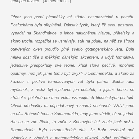
schopen myslet“.
(James Franck)
Obraz jeho první přednášky mi zůstal nesmazatelně v paměti.
Posluchárna byla přeplněná. Dánský fyzik, který již svou postavou
vypadal na Skandinávce, s lehce nakloněnou hlavou, přátelsky a
skoro trochu rozpačitě se usmívaje, stál na pódiu, na něž ze široce
otevřených oken proudilo plné světlo göttingenského léta. Bohr
mluvil dost tiše s měkkým dánským akcentem, a když formuloval
jednotlivé předpoklady své teorie, kladl slova pečlivě, mnohem
opatrněji, než jak jsme tomu byli zvyklí u Sommerfelda, a skoro za
každou z pečlivě formulovaných vět byla patrná dlouhá řada
myšlenek, z nichž byl vysloven jen počátek, a jejichž konec se
ztrácel v polotmě pro mne velmi vzrušujících filosofických postojů.
Obsah přednášky mi připadal nový a známý současně. Vždyť jsme
se učili Bohrově teorii u Sommerfelda, tedy jsme věděli, oč se jedná.
Ale co se zde říkalo, to znělo z Bohrových úst zcela jinak než u
Sommerfelda. Bylo bezprostředně cítit, že Bohr nezískal své
výsledky z výpočtů a matematických důkazů, nýbrž vcítěním a