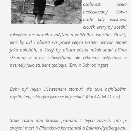
osobnosti zcela
neočekávaný. Sotva
bude kdy existovat
člověk, který by dosáhl
takového nesmírného vnějšího a vnitřního úspěchu, člověk,
jenž by byl v oblasti své práce celým světem uctíván téměř
jako polobůh, a který by přesto zůstal nikoli snad přímo
skromný a prost sebevědomí, ale řekněme ostýchavý a
nesmělý jako student teologie.
(Erwin Schrödinger)
Bohr byl nejen „Newtonem atomu“, ale také nejhlubším
myslitelem, s kterým jsem se kdy setkal.
(Paul A. M. Dirac)
Stále žasnu nad krásou jednoho z tvých závěrů. Tím je
spojení mezi h [Planckova konstanta] a Balmer-Rydbergovou