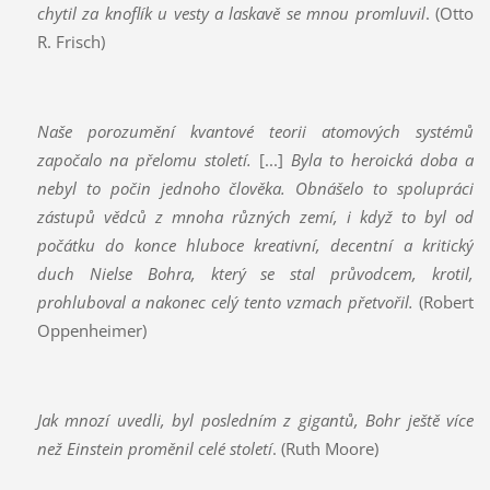
chytil za knoflík u vesty a laskavě se mnou promluvil
. (Otto
R. Frisch)
Naše porozumění kvantové teorii atomových systémů
započalo na přelomu století.
[...]
Byla to heroická doba a
nebyl to počin jednoho člověka. Obnášelo to spolupráci
zástupů vědců z mnoha různých zemí, i když to byl od
počátku do konce hluboce kreativní, decentní a kritický
duch Nielse Bohra, který se stal průvodcem, krotil,
prohluboval a nakonec celý tento vzmach přetvořil.
(Robert
Oppenheimer)
Jak mnozí uvedli, byl posledním z gigantů, Bohr ještě více
než Einstein proměnil celé století
. (Ruth Moore)