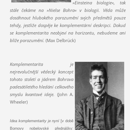
»Einsteina biologie«, tak
stále čekáme na »Nielse Bohra« v biologii. Věda může
dosáhnout hlubokého porozumění svých předmětů pouze
tehdy, jestliže dospěje ke komplementární deskripci. Dokud
se komplementarita neobjeví na horizontu, nebudeme ani
blíže porozumění.
(Max Delbrück)
Komplementarita je
nejrevolučnější vědecký koncept
tohoto století a jádrem Bohrova
padesátiletého hledání celkového
smyslu kvantové ideje.
(John A.
Wheeler)
Idea komplementarity je nyní
[v době
Bornovy nobelovské přednášky: