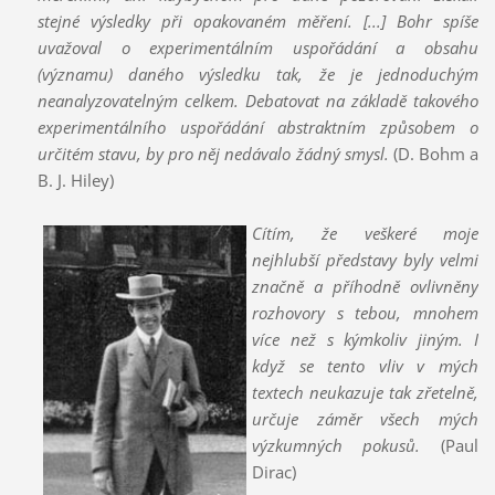
stejné výsledky při opakovaném měření.
[...]
Bohr spíše
uvažoval o experimentálním uspořádání a obsahu
(významu) daného výsledku tak, že je jednoduchým
neanalyzovatelným celkem. Debatovat na základě takového
experimentálního uspořádání abstraktním způsobem o
určitém stavu, by pro něj nedávalo žádný smysl.
(D. Bohm a
B. J. Hiley)
Cítím, že veškeré moje
nejhlubší představy byly velmi
značně a příhodně ovlivněny
rozhovory s tebou, mnohem
více než s kýmkoliv jiným. I
když se tento vliv v mých
textech neukazuje tak zřetelně,
určuje záměr všech mých
výzkumných pokusů.
(Paul
Dirac)