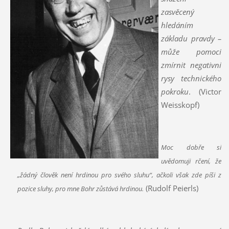
zasvěcený
hledáním
základu pravdy –
může pomoci
zmírnit negativní
rysy technického
pokroku
. (Victor
Weisskopf)
Moc dobře si
uvědomuji rčení, že
„žádný člověk není hrdinou pro svého sluhu“, ačkoli však zde píši z
(Rudolf Peierls)
pozice sluhy, pro mne Bohr zůstává hrdinou.