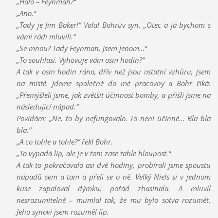
„Haló – Feynman?“
„Ano.“
„Tady je Jim Baker!“ Volal Bohrův syn. „Otec a já bychom s
vámi rádi mluvili.“
„Se mnou? Tady Feynman, jsem jenom…“
„To souhlasí. Vyhovuje vám osm hodin?“
A tak v osm hodin ráno, dřív než jsou ostatní vzhůru, jsem
na místě. Jdeme společně do mé pracovny a Bohr říká:
„Přemýšleli jsme, jak zvětšit účinnost bomby, a přišli jsme na
následující nápad.“
Povídám: „Ne, to by nefungovalo. To není účinné… Bla bla
bla.“
„A co tohle a tohle?“ řekl Bohr.
„To vypadá líp, ale je v tom zase tahle hloupost.“
A tak to pokračovalo asi dvě hodiny, probírali jsme spoustu
nápadů sem a tam a přeli se o ně. Velký Niels si v jednom
kuse zapaloval dýmku; pořád zhasínala. A mluvil
nesrozumitelně – mumlal tak, že mu bylo sotva rozumět.
Jeho synovi jsem rozuměl líp.