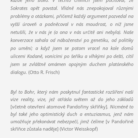
Sokrates opět povstal. Vlídně nás znepokojoval různými
problémy a otázkami, přičemž každý argument pozvedal na
vyšší úroveň a podněcoval v nás moudrost, o níž jsme
netušili, že v nás je (a ona v nás určitě ani nebyla). Naše
konverzace sahala od náboženství po genetiku, od politiky
po umění; a když jsem se potom vracel na kole domů
ulicemi Kodaně, vonícími po šeříku a vlhkými po dešti, cítil
jsem se zvláštně omámen opojným duchem platónského
dialogu.
(Otto R. Frisch)
Byl to Bohr, který nám poskytnul fantastické rozšíření naší
vize reality, vize, jež otřásla světem až do jeho základů
[včetně otevření atomové Pandořiny skříňky]
. Nicméně to
byl také jeho optimistický duch a entuziasmus, jenž nám
umožňuje překonávat nebezpečí, jimž čelíme
[v Pandořině
skříňce zůstala naděje]
(Victor Weisskopf)