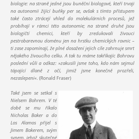
biologie: na straně jedné jsou buněční biologové, kteří trvají
na autonomii žijící buňky per se, avšak s tímto přístupem
také často ztrácejí vhled do molekulárních procesů, jež
probíhají v rámci této autonomie; na straně druhé jsou
biologičtí chemici, kteří by zredukovali živoucí
pestrobarevnou doménu jen na hrstku chemických rovnic –
ti zase zapomínají, že plné dosažení jejich cíle zahrnuje smrt
nějakého živoucího celku. A tak tu máme takříkajíc Bohrovu
poslední vůli a odkaz: »zakusili jsme toho, kdo nám sejmul
tápající dlaně z očí, jimiž jsme konečně prozřeli,
nezaslepeni«
. (Ronald Fraser)
Také jsem se setkal s
Nielsem Bohrem. V té
době se mu říkalo
Nicholas Baker a do
Los Alamos přijel s
Jimem Bakerem, svým
synem, jehož skutečné