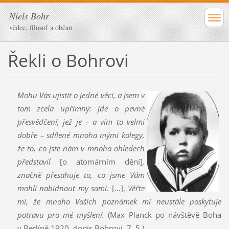
Niels Bohr
vědec, filosof a občan
Řekli o Bohrovi
Mohu Vás ujistit o jedné věci, a jsem v
tom zcela upřímný: jde o pevné
přesvědčení, jež je – a vím to velmi
dobře – sdílené mnoha mými kolegy,
že to, co jste nám v mnoha ohledech
představil
[o atomárním dění]
,
značně přesahuje to, co jsme Vám
mohli nabídnout my sami.
[…].
Věřte
mi, že mnoho Vašich poznámek mi neustále poskytuje
potravu pro mé myšlení.
(Max Planck po návštěvě Boha
v Berlíně 1920, dopis Bohrovi, 7. 5.)