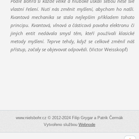
Podle Bohra si každé velké a hluboké úskalí sebou nese své
vlastní řešení. Nutí nás změnit myšlení, abychom ho našli.
Kvantová mechanika se stala nejlepším příkladem tohoto
principu. Kvantová, vlnová a částicová povaha elektronu či
jiných entit nedávala smysl těm, kteří používali klasické
metody myšlení. Teprve tehdy, když se celkově změnil náš
přístup, začaly se objevovat odpovědi.
(Victor Weisskopf)
www.nielsbohr.cz © 2012-2024 Filip Grygar a Patrik Čermák
Vytvořeno službou
Webnode