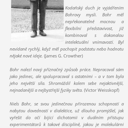
Kodaňský duch je vyjádřením
Bohrovy mysli. Bohr měl
nepřekonatelně mocnou a
flexibilní představivost, již
kombinoval s dokonalou
intelektuální vnímavostí. Byl
nevídaně rychlý, když měl pochopit podstatu nebo hodnotu
nějaké nové ideje.
(James G. Crowther)
Bohr nalezl nový příznačný způsob práce. Nepracoval sám
jako jedinec, ale spolupracoval s ostatními – a v tom byla
jeho největší síla. Shromáždil kolem sebe nejaktivnější,
nejnadanější a nejbystřejší fyziky světa.
(Victor Weisskopf)
Niels Bohr, se svou jedinečnou přirozenou schopností a
nabytou dovedností v dialektice, už dlouho promýšlel, jak
vyřešit do očí bijící dichotomii v duálním přístupu
experimentátorů k takové disciplíně, jakou je molekulární