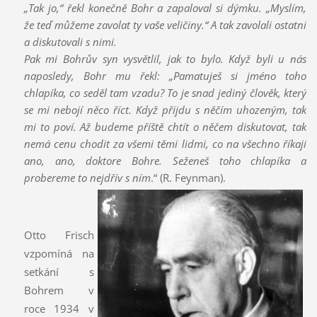
„Tak jo,“ řekl konečně Bohr a zapaloval si dýmku. „Myslím,
že teď můžeme zavolat ty vaše veličiny.“ A tak zavolali ostatní
a diskutovali s nimi.
Pak mi Bohrův syn vysvětlil, jak to bylo. Když byli u nás
naposledy, Bohr mu řekl: „Pamatuješ si jméno toho
chlapíka, co seděl tam vzadu? To je snad jediný člověk, který
se mi nebojí něco říct. Když přijdu s něčím uhozeným, tak
mi to poví. Až budeme příště chtít o něčem diskutovat, tak
nemá cenu chodit za všemi těmi lidmi, co na všechno říkají
ano, ano, doktore Bohre. Seženeš toho chlapíka a
probereme to nejdřív s ním
.“ (R. Feynman).
Otto Frisch
vzpomíná na
setkání s
Bohrem v
roce 1934 v