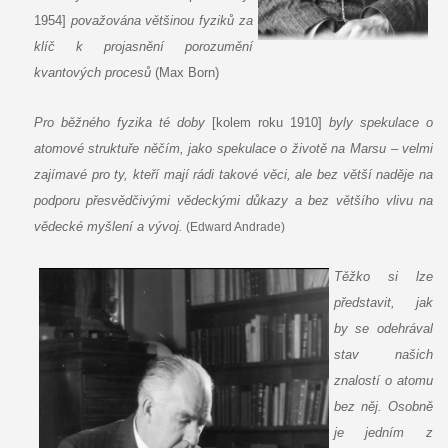
1954]
považována většinou fyziků za
klíč k projasnění porozumění
kvantových procesů
(Max Born)
Pro běžného fyzika té doby
[kolem roku 1910]
byly spekulace o
atomové struktuře něčím, jako spekulace o životě na Marsu – velmi
zajímavé pro ty, kteří mají rádi takové věci, ale bez větší naděje na
podporu přesvědčivými vědeckými důkazy a bez většího vlivu na
vědecké myšlení a vývoj.
(Edward Andrade)
Těžko si lze
představit, jak
by se odehrával
stav našich
znalostí o atomu
bez něj. Osobně
je jedním z