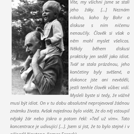
Víte, my všichni jsme se stali
jeho žáky. [...] Neznám
nikoho, koho by Bohr a
diskuse s ním ničemu
nenaučily. Člověk si však o
něm mohl myslet všelicos.
Někdy během diskusí
prakticky jen seděl jako idiot.
Tvář se stala prázdnou, jeho
končetiny byly svěšené, a
dokonce jste ani nevěděli,
jestli tenhle člověk vůbec vidí.
Mysleli byste si tedy, že vážně
musí být idiot. On v tu dobu absolutně neprojevoval žádnou
známku života. Avšak najednou bylo vidět, že do něj vstoupil
nějaký žár nebo jiskra a potom řekl: »Teď už vím«. Tato
koncentrace je udivující [...]. Jsem si jist, že to bylo stejné i v