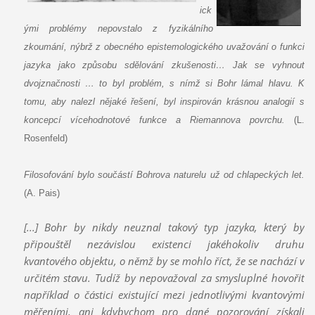
ick
ými problémy nepovstalo z fyzikálního
zkoumání, nýbrž z obecného epistemologického uvažování o funkci
jazyka jako způsobu sdělování zkušenosti… Jak se vyhnout
dvojznačnosti … to byl problém, s nímž si Bohr lámal hlavu. K
tomu, aby nalezl nějaké řešení, byl inspirován krásnou analogií s
koncepcí vícehodnotové funkce a Riemannova povrchu.
(L.
Rosenfeld)
Filosofování bylo součástí Bohrova naturelu už od chlapeckých let.
(A. Pais)
[...]
Bohr by nikdy neuznal takový typ jazyka, který by
připouštěl nezávislou existenci jakéhokoliv druhu
kvantového objektu, o němž by se mohlo říct, že se nachází v
určitém stavu. Tudíž by nepovažoval za smysluplné hovořit
například o částici existující mezi jednotlivými kvantovými
měřeními, ani kdybychom pro dané pozorování získali