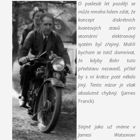
O padesát let později se
může mnoha lidem zdát, že
koncept diskrétních
kvantových stavů pro
atomární elektronový
systém byl zřejmý. Mohli
bychom se totiž domnívat,
že kdyby Bohr tuto
představu nezavedl, přišel
by s ní krátce poté někdo
jiný. Tento názor je však
absolutně chybný.
(James
Franck)
Stejně jako už máme v
Jamesi Watsonovi