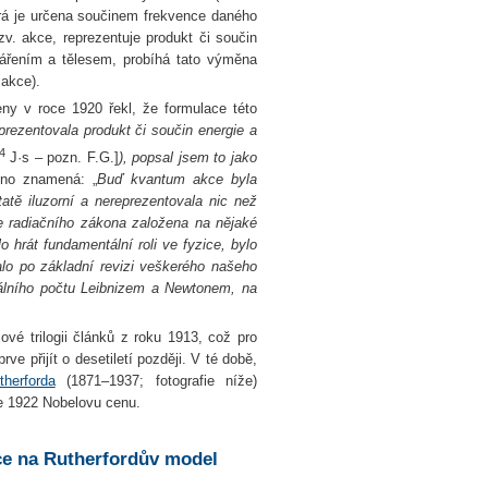
erá je určena součinem frekvence daného
zv. akce, reprezentuje produkt či součin
ářením a tělesem, probíhá tato výměna
 akce).
ny v roce 1920 řekl, že formulace této
prezentovala produkt či součin energie a
34
J·s – pozn. F.G.]
), popsal jsem to jako
hno znamená: „
Buď kvantum akce byla
atě iluzorní a nereprezentovala nic než
e radiačního zákona založena na nějaké
 hrát fundamentální roli ve fyzice, bylo
lo po základní revizi veškerého našeho
imálního počtu Leibnizem a Newtonem, na
vé trilogii článků z roku 1913, což pro
e přijít o desetiletí později. V té době,
herforda
(1871–1937; fotografie níže)
ce 1922 Nobelovu cenu.
ce na Rutherfordův model