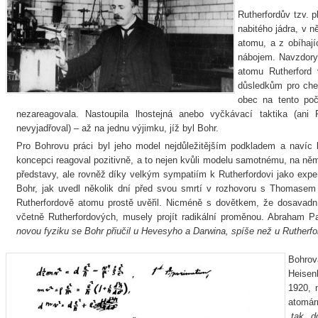
Rutherfordův tzv. 
nabitého jádra, v 
atomu, a z obíhají
nábojem. Navzdory
atomu Rutherford v
důsledkům pro chem
obec na tento poč
nezareagovala. Nastoupila lhostejná anebo vyčkávací taktika (an
nevyjadřoval) – až na jednu výjimku, jíž byl Bohr.
Pro Bohrovu práci byl jeho model nejdůležitějším podkladem a navíc b
koncepci reagoval pozitivně, a to nejen kvůli modelu samotnému, na něm
představy, ale rovněž díky velkým sympatiím k Rutherfordovi jako exp
Bohr, jak uvedl několik dní před svou smrtí v rozhovoru s Thomasem
Rutherfordově atomu prostě uvěřil. Nicméně s dovětkem, že dosavadní
včetně Rutherfordových, musely projít radikální proměnou. Abraham P
novou fyziku se Bohr přiučil u Hevesyho a Darwina, spíše než u Rutherfo
Bohro
Heisen
1920, 
atomár
„
tak d