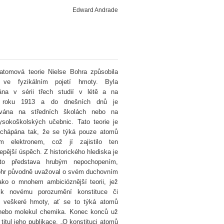
Edward Andrade
atomová teorie Nielse Bohra způsobila
i ve fyzikálním pojetí hmoty. Byla
vána v sérii třech studií v létě a na
u roku 1913 a do dnešních dnů je
ována na středních školách nebo na
ysokoškolských učebnic. Tato teorie je
 chápána tak, že se týká pouze atomů
m elektronem, což jí zajistilo ten
epější úspěch. Z historického hlediska je
to představa hrubým nepochopením,
ohr původně uvažoval o svém duchovním
ako o mnohem ambicióznější teorii, jež
k novému porozumění konstituce či
ry veškeré hmoty, ať se to týká atomů
anebo molekul chemika. Konec konců už
titul jeho publikace, „O konstituci atomů