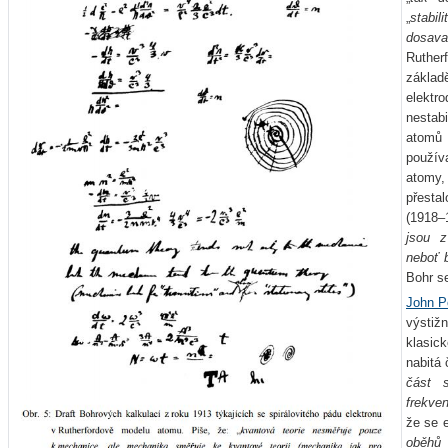
„
stabi
dosava
Ruthe
zákla
elektr
nestab
atomů 
používa
atomy,
přesta
(1918–
jsou z
neboť b
Bohr se
John P
výstiž
klasick
nabitá 
část s
frekve
že se e
oběhů 