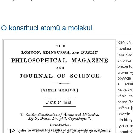
O konstituci atomů a molekul
Klíčová 
revoluc
publiko
sklonk
prezent
úrovni v
obvykle
s jední
nejvelkol
však ta
neboť B
počinu j
povede 
struktu
fyzika 
samotný 