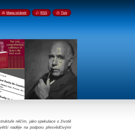
Mapa stránek
RSS
Tisk
truktuře něčím, jako spekulace o životě
 větší naděje na podporu přesvědčivými