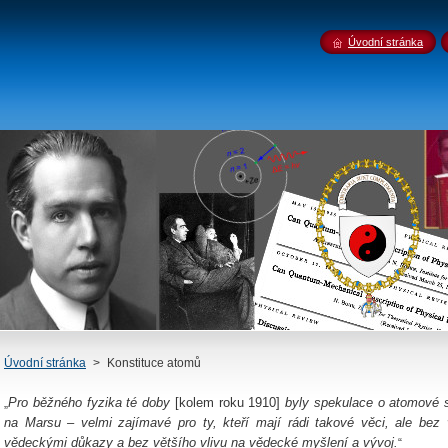
Úvodní stránka
Úvodní stránka
>
Konstituce atomů
Pro běžného fyzika té doby
[kolem roku 1910]
byly spekulace o atomové s
„
na Marsu – velmi zajímavé pro ty, kteří mají rádi takové věci, ale bez
vědeckými důkazy a bez většího vlivu na vědecké myšlení a vývoj.
“