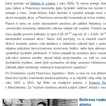
foton pochází od
Gilberta N. Lewise
z roku 1926). Ty nesou energii, kt
typu záření a Planckovy konstanty (jako fyzikální veličina má rozměr t
energie a času. Jinak řečeno, když dochází k výměně energie mezi z
skrze nespojité akce, a Planckova univerzální konstanta je mírou změny
Planck k tomu ve svém slavnostním proslovu při udělení Nobelovy ce
„
univerzální konstanty radiačního zákona nebyla tak snadná. Protože re
-27
-
času (podle prvních kalkulací to bylo 6.55·10
erg·sec
[h = 6,626 ·10
elementární kvantum akce.
“ Navíc měl pochyby, co to vlastně všec
fiktivní kvantita, potom celá dedukce o radiačním zákoně byla v podst
nějakou prázdnou bezvýznamnou rovnicovou hrátku, nebo byla derivac
spolehlivé fyzikální představě. V tomto případě by kvantum akce muselo
zde něco veskrze nového, dosud nikdy neslýchaného, co, zdá se, vola
fyzikálního myšlení, které bylo vystavěno od doby ustavení infinitez
základě přijetí kontinuity veškerých kauzativních spojitostí
.
“
Po Einsteinovi využil Planckovu hypotézu i Bohr, a sice ve své přelomo
klasickou fyziku znamenalo doslova pohromu, a ty největší rány měly teprv
roku 1912 a 1913, byl Bohr na studijním pobytu u
Ernesta Rut
v Manchesteru. Za "výzkum struktury atomů a jejich záření" dostal v ro
Bohrova reak
atomu