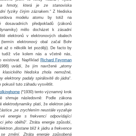
lita hmoty, která je ze stanoviska
dní fyziky čirým zázrakem.
“ Z hlediska
rfordova modelu atomu by totiž na
dě dosavadních předpokladů (zákonů
odynamiky) mělo docházet k zásadní
ilitě elektronů v elektronových obalech
(termín elektronový obal začal Bohr
t až o několik let později). De facto by
 tudíž vše kolem nás a včetně nás,
lo existovat. Například
Richard Feynman
1988) uvádí, že jím navržené „
atomy
 klasického hlediska zhola nemožné,
y elektrony padaly spirálovitě do jádra
“.
 pokusil tuto záhadu vysvětlit.
olkinghorne
(*1930) tento významný krok
ně shrnuje následovně: Podle zákona
é elektrodynamiky platí, že elektron jako
částice „
se zrychlením neustále vyzařuje
vé energie s frekvencí odpovídající
nci jeho oběhů
“. Ztráta energie způsobí,
lektron „
dostane blíž k jádru a frekvence
se změní. Ztráta energie způsobená