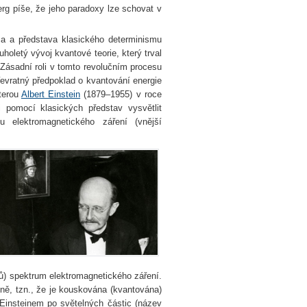
rg píše, že jeho paradoxy lze schovat v
ma a představa klasického determinismu
holetý vývoj kvantové teorie, který trval
. Zásadní roli v tomto revolučním procesu
řevratný předpoklad o kvantování energie
kterou
Albert Einstein
(1879–1955) v roce
 pomocí klasických představ vysvětlit
u elektromagnetického záření (vnější
ů) spektrum elektromagnetického záření.
tně, tzn., že je kouskována (kvantována)
 Einsteinem po světelných částic (název