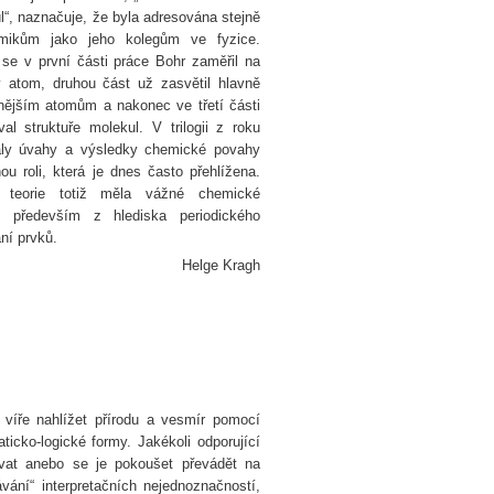
l“, naznačuje, že byla adresována stejně
mikům jako jeho kolegům ve fyzice.
se v první části práce Bohr zaměřil na
 atom, druhou část už zasvětil hlavně
ějším atomům a nakonec ve třetí části
al struktuře molekul. V trilogii z roku
ály úvahy a výsledky chemické povahy
u roli, která je dnes často přehlížena.
 teorie totiž měla vážné chemické
y především z hlediska periodického
ní prvků.
Helge Kragh
víře nahlížet přírodu a vesmír pomocí
cko-logické formy. Jakékoli odporující
ovat anebo se je pokoušet převádět na
ání“ interpretačních nejednoznačností,