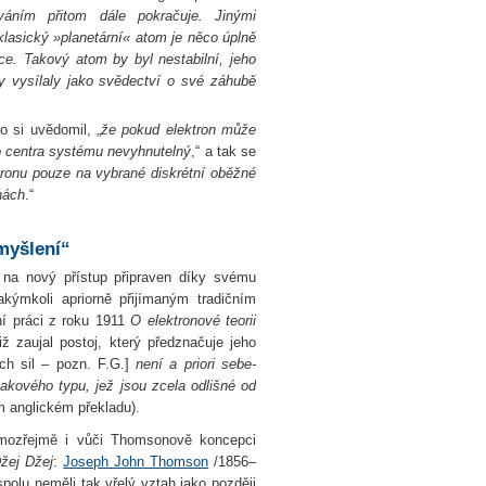
váním přitom dále pokračuje. Jinými
klasický »planetární« atom je něco úplně
ce. Takový atom by byl nestabilní, jeho
by vysílaly jako svědectví o své záhubě
o si uvědomil, „
že pokud elektron může
do centra systému nevyhnutelný
,“ a tak se
tronu pouze na vybrané diskrétní oběžné
hách
.“
myšlení“
l na nový přístup připraven díky svému
akýmkoli apriorně přijímaným tradičním
í práci z roku 1911
O elektronové teorii
ž zaujal postoj, který předznačuje jeho
h sil – pozn. F.G.]
není a priori sebe-
takového typu, jež jsou zcela odlišné od
m anglickém překladu).
 samozřejmě i vůči Thomsonově koncepci
žej Džej
:
Joseph John Thomson
/1856–
polu neměli tak vřelý vztah jako později