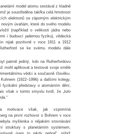
planetární model atomu sestával z kladně
němž je soustředěna takřka celá hmotnost
cích elektronů se záporným elektrickým
 novým úvahám, které do svého modelu
ložil (například o velikosti jádra nebo
ii i budoucí jadernou fyziku), vědecká
in nijak pozitivně v roce 1911 a 1912
i Rutherford se ke svému modelu dále
yl patrně jediný, kdo na Rutherfordovu
ž mohl aplikovat a testovat svoje smělé
erimentálnímu vědci a současně člověku.
 Kuhnem (1922–1996) a dalšími kolegy,
 fyzikální představy o atomárním dění,
ais však v tomto smyslu tvrdí, že „
tuto
rda.
“
va motivace však, jak vzpomíná
berg na první rozhovor s Bohrem v roce
nebyla myšlenka o nějakém srovnávání
ní struktury s planetárním systémem,
oslovně jsem to nikdy nebral
“, nýbrž