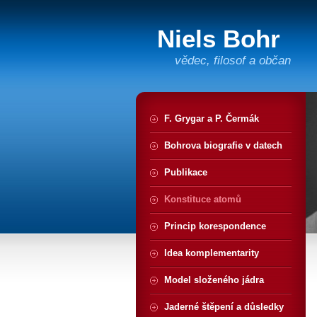
Niels Bohr
vědec, filosof a občan
F. Grygar a P. Čermák
Bohrova biografie v datech
Publikace
Konstituce atomů
Princip korespondence
Idea komplementarity
Model složeného jádra
Jaderné štěpení a důsledky