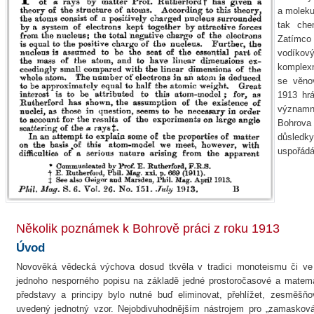
a moleku
tak che
Zatímco 
vodíkový
komplexn
se věnov
1913 hr
významno
Bohrova
důsledk
uspořádá
Několik poznámek k Bohrově práci z roku 1913
Úvod
Novověká vědecká výchova dosud tkvěla v tradici monoteismu či ve 
jednoho nesporného popisu na základě jedné prostoročasové a matemati
představy a principy bylo nutné buď eliminovat, přehlížet, zesměšň
uvedený jednotný vzor. Nejobdivuhodnějším nástrojem pro „zamaskováv