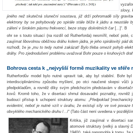
vyzařo
slovy, 
jiného než skutečná sluneční soustava, již drží pohromadě síly gravita
elektrony by se pohybovaly po spirále stále blíže k jádru a neustále 
záření v širokém pásmu frekvencí, beze stopy diskrétních čar
[...]“. B
ohr se s touto situací (na rozdíl od Rutherforda) nesmířil, neboť poté, c
zaujímat libovolnou oběžnou dráhu kolem jádra, je jeho spirálovitý pád 
rozhodl, že je „
mu to tedy nutné zakázat! Bylo třeba omezit pohyb elek
dráhy. Pro zjednodušení problému uvažoval Bohr pouze o kruhových dra
Bohrova cesta k „nejvyšší formě muzikality ve sféře 
Rutherfordův model bylo nutné upravit tak, aby byl stabilní. Bohr by
interdisciplinárnímu způsobu myšlení, po otci naučené skepsi vůči j
předpokladům, a rovněž díky svým předchozím představám v disertačn
kovů
. Kromě toho, že v disertaci shrnul dosavadní poznatky, rovněž ji
budoucí přístup k uchopení struktury atomu: „
Předpoklad
[mechanickýc
evidentní, neboť je nutné vzít v úvahu, že existují síly ve své povaze 
obvyklého mechanického druhu
/.../“ (Tato část není uvedena v pozdější
Kritika, již zaujímal v disertaci
atomové struktury (velký a slavný
D
1940/), také napomohla k tomu, že s