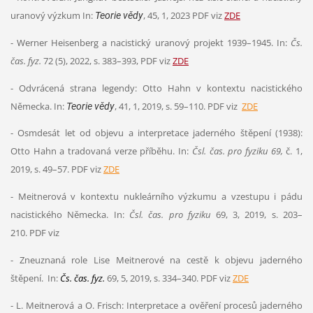
uranový výzkum
In:
, 45, 1, 2023 PDF viz
ZDE
Teorie vědy
- Werner Heisenberg a nacistický uranový projekt 1939–1945. In:
Čs.
čas. fyz.
72 (5), 2022, s. 383–393, PDF viz
ZDE
- Odvrácená strana legendy: Otto Hahn v kontextu nacistického
Německa. In:
, 41, 1, 2019, s. 59–110. PDF viz
ZDE
Teorie vědy
- Osmdesát let od objevu a interpretace jaderného štěpení (1938):
Otto Hahn a tradovaná verze příběhu. In:
Čsl. čas. pro fyziku 69,
č. 1,
2019, s. 49–57.
PDF
viz
ZDE
- Meitnerová v kontextu nukleárního výzkumu a vzestupu i pádu
nacistického Německa. In:
Čsl. čas. pro fyziku
69, 3, 2019, s. 203–
210.
PDF
viz
- Zneuznaná role Lise Meitnerové na cestě k objevu jaderného
štěpení. In:
Čs. čas. fyz.
69, 5, 2019, s. 334–340. PDF viz
ZDE
- L. Meitnerová a O. Frisch: Interpretace a ověření procesů jaderného