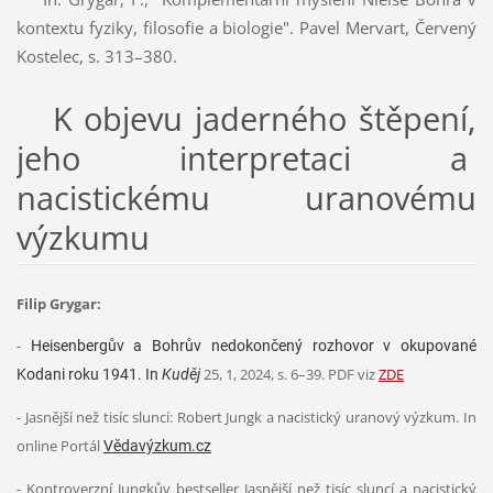
kontextu fyziky, filosofie a biologie". Pavel Mervart, Červený
Kostelec, s. 313–380.
K objevu jaderného štěpení,
jeho interpretaci a
nacistickému uranovému
výzkumu
Filip Grygar:
-
Heisenbergův a Bohrův nedokončený rozhovor v okupované
25, 1, 2024, s. 6–39.
PDF viz
ZDE
Kodani roku 1941. In
Kuděj
- Jasnější než tisíc sluncí: Robert Jungk a nacistický uranový výzkum. In
online Portál
Vědavýzkum.cz
- Kontroverzní Jungkův bestseller Jasnější než tisíc sluncí a nacistický