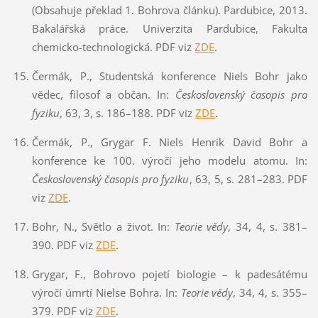
(Obsahuje překlad 1. Bohrova článku). Pardubice, 2013.
Bakalářská práce. Univerzita Pardubice, Fakulta
chemicko-technologická. PDF viz
ZDE
.
Čermák, P., Studentská konference Niels Bohr jako
vědec, filosof a občan. In:
Československý časopis pro
fyziku
, 63, 3, s. 186–188. PDF viz
ZDE
.
Čermák, P., Grygar F. Niels Henrik David Bohr a
konference ke 100. výročí jeho modelu atomu. In:
Československý časopis pro fyziku
, 63, 5, s. 281–283. PDF
viz
ZDE
.
Bohr, N., Světlo a život.
In:
Teorie vědy
, 34, 4, s.
381
–
390.
PDF viz
ZDE
.
Grygar, F.,
Bohrovo pojetí biologie – k padesátému
výročí úmrtí Nielse Bohra. In:
Teorie vědy
, 34, 4, s.
355
–
379. PDF
viz
ZDE
.