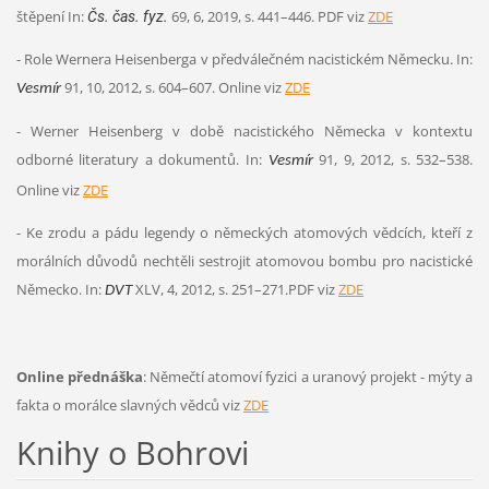
štěpení
In:
69, 6, 2019, s. 441–446. PDF viz
ZDE
Čs. čas. fyz.
- Role Wernera Heisenberga v předválečném nacistickém Německu. In:
91, 10, 2012, s. 604–607. Online viz
ZDE
Vesmír
- Werner Heisenberg v době nacistického Německa v kontextu
odborné literatury a dokumentů. In:
91, 9, 2012, s. 532–538.
Vesmír
Online
viz
ZDE
- Ke zrodu a pádu legendy o německých atomových vědcích, kteří z
morálních důvodů nechtěli sestrojit atomovou bombu pro nacistické
Německo. In:
XLV, 4, 2012, s. 251–271.
PDF viz
ZDE
DVT
Online přednáška
:
Němečtí atomoví fyzici a uranový projekt - mýty a
fakta o morálce slavných vědců viz
ZDE
Knihy o Bohrovi