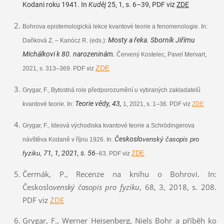
Kodani roku 1941. In
Kuděj
25, 1, s. 6–39, PDF viz
ZDE
Bohrova epistemologická lekce kvantové teorie a fenomenologie.
In:
Mosty a řeka. Sborník Jiřímu
Daňková Z. – Kanócz R. (eds.):
Michálkovi k 80. narozeninám.
Červený Kostelec, Pavel Mervart,
ZDE
2021, s. 313–369. PDF viz
Grygar, F., Bytostná role předporozumění u vybraných zakladatelů
Teorie vědy, 43,
kvantové teorie. In:
1, 2021, s. 1–36. PDF viz
ZDE
Grygar, F., Ideová východiska kvantové teorie a Schrödingerova
Českoslo
venský časopis pro
návštěva Kodaně v říjnu 1926. In.
71, 1,
2021
,
s. 56
fyziku,
ZDE
–63. PDF viz
Čermák, P., Recenze na knihu o Bohrovi. In:
Českoslo
venský časopis pro fyziku
, 68, 3, 2018, s. 208.
PDF viz
ZDE
Grygar, F., Werner Heisenberg, Niels Bohr a příběh ko