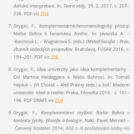
daňské interpretace. In.
Teorie vědy
, 39, 2, 2017, s. 207–
238. PDF viz
ZDE
Grygar, F., Komplementárně-fenomenologický přístup
Nielse Bohra k fenoménu živého. In: Javorská A. –
Kocinová L. – Wagnerová S. (eds.):
(Meta)Filozofia – Prax,
zborník vedeckých príspevkov
. Bratislava, FÚSAV 2016, s.
194–201. PDF viz
Z
DE
Grygar, F., Idea univerzity jako idea komplementarity -
Od Martina Heideggera k Nielsi Bohrovi. In: Tomáš
Hejduk – Jiří Chotaš – Aleš Prázný (eds.) a kol.:
Moderní
univerzita: Ideál a realita
. Praha, Filosofia 2016, s. 161–
196. PDF DRAFT viz
ZDE
Grygar, F.,
Komplementární myšlení Nielse Bohra v
kontextu fyziky, filosofie a biologie
.
Nakl. Pavel Mervart –
Červený Kostelec 2014, 432 s. K prolistování knihy viz