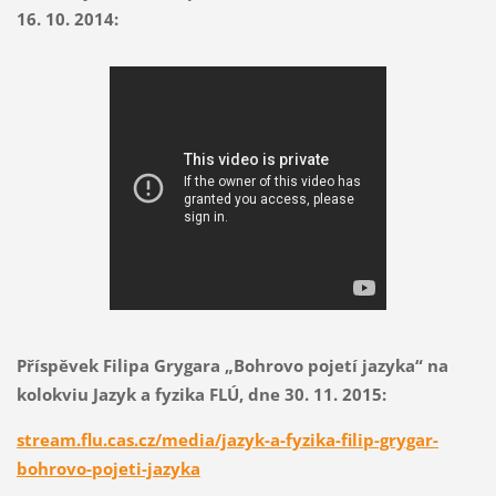
16. 10. 2014:
Příspěvek Filipa Grygara „Bohrovo pojetí jazyka“ na
kolokviu Jazyk a fyzika FLÚ, dne 30. 11. 2015:
stream.flu.cas.cz/media/jazyk-a-fyzika-filip-grygar-
bohrovo-pojeti-jazyka