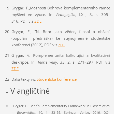
Grygar, F.,
Možnosti Bohrova komplementárního rámce
myšlení ve výuce. In:
Pedagogika
, LXII, 3, s. 305–
316. PDF viz
ZDE
.
Grygar, F., "N. Bohr jako vědec, filosof a občan"
(populární přednáška) ke stejnojmenné studentské
konferenci (2012), PDF viz
.
ZDE
Komplementarita kalkulující a kvalitativní
Grygar, F.,
deskripce. In:
Teorie vědy
, 33, 2, s. 271–297.
PDF viz
ZDE
.
Další texty viz
Studentská konference
V angličtině
I. Grygar, F., Bohr´s Complementarity Framework in Biosemiotics.
In:
Biosemiotics
, 10, 1, 33–55. Springer Verlag, 2016. DOI: