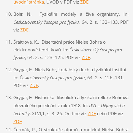
úvodní stránka
. ÚVOD v PDF viz
ZDE
Fyzikální modely a živé organismy. In:
Bohr, N.,
Česko
slovenský časopis pro fyziku
, 64, 2, s. 132–133. PDF
viz
ZDE
.
Šraitrová, K., Disertační práce Nielse Bohra o
elektronové teorii kovů. In:
Československý časopis pro
fyziku
, 64, 2, s. 123–125. PDF viz
ZDE
.
Niels Bohr, kodaňský duch a fyzikální institut.
Grygar, F.,
In:
Č
eskoslovenský časopis pro fyziku
, 64, 2, s. 126–131.
PDF viz
ZDE
.
Grygar, F.,
Historická, filosofická a fyzikální reflexe Bohrova
In:
DVT – Dějiny věd a
převratného pojednání z roku 1913
.
techniky
,
XLVI,
1, s. 3–26. On-line viz
ZDE
nebo PDF viz
.
ZDE
Čermák, P., O struktuře atomů a molekul Nielse Bohra