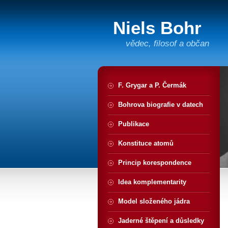
Niels Bohr
vědec, filosof a občan
F. Grygar a P. Čermák
Bohrova biografie v datech
Publikace
Konstituce atomů
Princip korespondence
Idea komplementarity
Model složeného jádra
Jaderné štěpení a důsledky