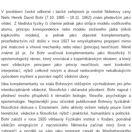
V povědomí české odborné i laické veřejnosti je nositel Nobelovy ceny
Niels Henrik David Bohr (7.10. 1885 – 18.11. 1962) znám především jako
vědec. Z hlediska fyziky či chemie jednak jako strůjce modelu vodíkového
atomu, principu korespondence nebo modelu složeného jádra (nikoli
kapkového modelu), a jednak jako objevitel komplementarity,
prostřednictvím níž došlo v roce 1927 ke smysluplnému propojení mimo
jiné maticové a vlnové mechaniky nebo relací (principu) neurčitosti. Méně
známé již je, že Bohr uvažoval komplementaritu jako
filosofický či
epistemologický rámec, který
srovnával s kopernikánským obratem, a který
není vědeckým principem jako princip neurčitosti, není konkrétní
interpretací, nýbrž celkově novým a dosud nedoceněným nekalkulujícím
způsobem myšlení a poznání napříč vědními obory.
Idea komplementarity se stala Bohrovým stěžejním východiskem pro jeho
interdisciplinárně vědecké, filosofické i občanské působení. Bohr napsal i
přednesl mnoho příspěvků k tématům biologie, filosofie, psychologie a
epistemologie. Nejslavnější jsou očividně publikované Bohrovy fyzikálně-
filosofické diskuse s Einsteinem. Jeho aktivity ovšem nebyly pouze čistě
teoretické, vědecké a filosofické, nýbrž i praktické, humanitární a politické.
Bohr založil v roce 1920 věhlasný Fyzikální institut v Kodani, pomáhal
vědcům emigrujícím z nacistického Německa začínat nový život v
zahraničí a později se sám jako emigrant zapojil do Manhattanského