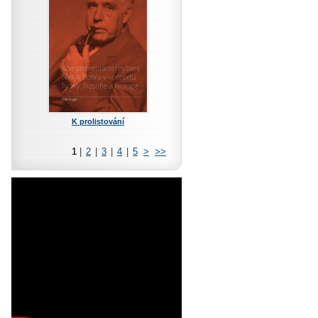
K prolistování
1
|
2
|
3
|
4
|
5
>
>>