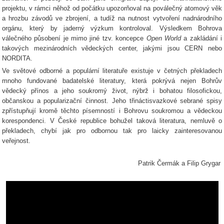
projektu, v rámci něhož od počátku upozorňoval na poválečný atomový věk
a hrozbu závodů ve zbrojení, a tudíž na nutnost vytvoření nadnárodního
orgánu, který by jaderný výzkum kontroloval. Výsledkem Bohrova
válečného působení je mimo jiné tzv. koncepce
Open World
a zakládání i
takových mezinárodních vědeckých center, jakými jsou CERN nebo
NORDITA.
Ve světové odborné a populární literatuře existuje v četných překladech
mnoho fundované badatelské literatury, která pokrývá nejen Bohrův
vědecký přínos a jeho soukromý život, nýbrž i bohatou filosofickou,
občanskou a popularizační činnost. Jeho třináctisvazkové sebrané spisy
zpřístupňují kromě těchto písemností i Bohrovu soukromou a vědeckou
korespondenci. V České republice bohužel taková literatura, nemluvě o
překladech, chybí jak pro odbornou tak pro laicky zainteresovanou
veřejnost.
Patrik Čermák a Filip Grygar