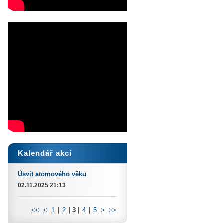
Kalendář akcí
Úsvit atomového věku
02.11.2025 21:13
<<
<
1
|
2
|
3
|
4
|
5
>
>>