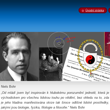
Úvodní stránka
Niels Bohr
„
Od mládí jsem byl inspirován k hlubokému porozumění jednotě, která je
východiskem pro všechnu lidskou touhu po vědění, bez ohledu na to, zda
je jeho hladina manifestována skrze tak široce odlišné lidské prostředky,
jakými jsou biologie, fyzika, filologie a filosofie
.“ Niels Bohr