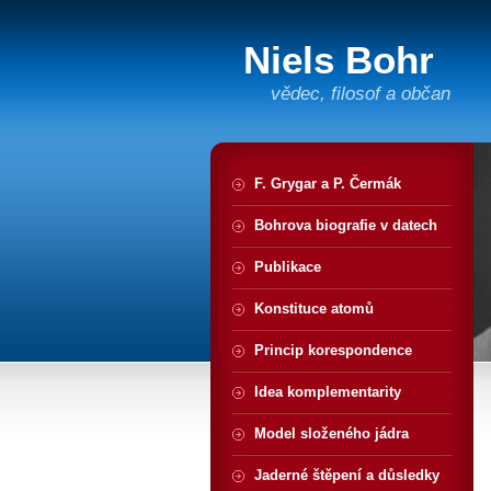
Niels Bohr
vědec, filosof a občan
F. Grygar a P. Čermák
Bohrova biografie v datech
Publikace
Konstituce atomů
Princip korespondence
Idea komplementarity
Model složeného jádra
Jaderné štěpení a důsledky