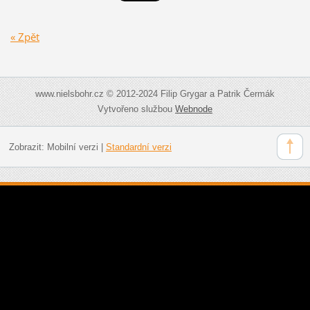
« Zpět
www.nielsbohr.cz © 2012-2024 Filip Grygar a Patrik Čermák
Vytvořeno službou
Webnode
Zobrazit:
Mobilní verzi
|
Standardní verzi