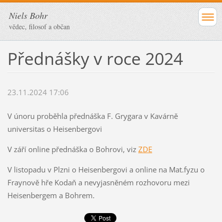
Niels Bohr
vědec, filosof a občan
Přednášky v roce 2024
23.11.2024 17:06
V únoru proběhla přednáška F. Grygara v Kavárně
universitas o Heisenbergovi
V září online přednáška o Bohrovi, viz
ZDE
V listopadu v Plzni o Heisenbergovi a online na Mat.fyzu o
Fraynově hře Kodaň a nevyjasněném rozhovoru mezi
Heisenbergem a Bohrem.