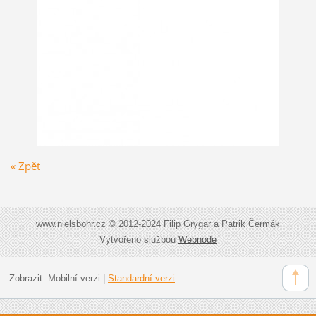
« Zpět
www.nielsbohr.cz © 2012-2024 Filip Grygar a Patrik Čermák
Vytvořeno službou
Webnode
Zobrazit:
Mobilní verzi
|
Standardní verzi