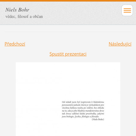
Niels Bohr
vědec, filosof a občan
Předchozí
Následující
Spustit prezentaci